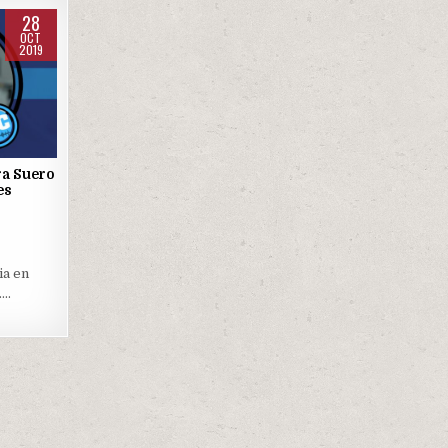
28
OCT
2019
ra Suero
es
ia en
….