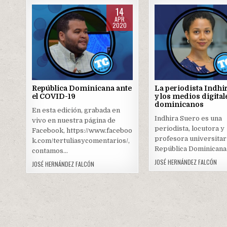
14
APR
2020
Posted
Posted
in
in
República Dominicana ante
La periodista Indhi
el COVID-19
y los medios digital
dominicanos
En esta edición, grabada en
Indhira Suero es una
vivo en nuestra página de
periodista, locutora y
Facebook, https://www.faceboo
profesora universitar
k.com/tertuliasycomentarios/,
República Dominicana
contamos…
JOSÉ HERNÁNDEZ FALCÓN
JOSÉ HERNÁNDEZ FALCÓN